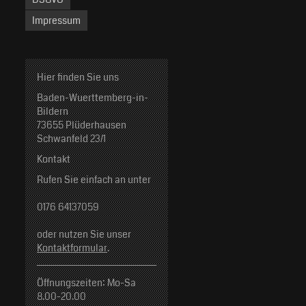
Impressum
Hier finden Sie uns
Baden-Wuerttemberg-in-
Bildern
73655 Plüderhausen
Schwanfeld 23/1
Kontakt
Rufen Sie einfach an unter
0176 64137059
oder nutzen Sie unser
Kontaktformular
.
Öffnungszeiten: Mo-Sa
8.00-20.00