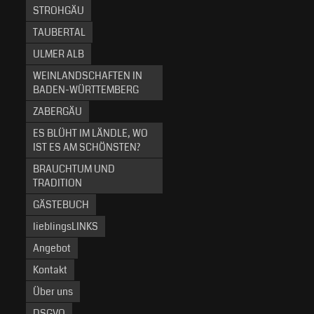
STROHGÄU
TAUBERTAL
ULMER ALB
WEINLANDSCHAFTEN IN
BADEN-WÜRTTEMBERG
ZABERGÄU
ES BLÜHT IM LÄNDLE, WO
IST ES AM SCHÖNSTEN?
BRAUCHTUM UND
TRADITION
GÄSTEBUCH
lieblingsLINKS
Angebot
Kontakt
Über uns
DSGVO